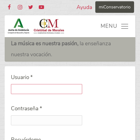
Ayuda
miConservatorio
La música es nuestra pasión,
la enseñanza
nuestra vocación.
Usuario
*
Contraseña
*
Recuérdeme