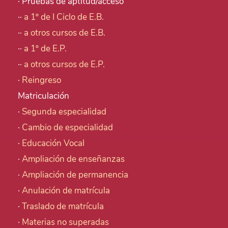
· Pruebas de aptitud/acceso
··
a 1º de I Ciclo de E.B.
··
a otros cursos de E.B.
··
a 1º de E.P.
··
a otros cursos de E.P.
·
Reingreso
Matriculación
·
Segunda especialidad
·
Cambio de especialidad
·
Educación Vocal
·
Ampliación de enseñanzas
·
Ampliación de permanencia
·
Anulación de matrícula
·
Traslado de matrícula
·
Materias no superadas