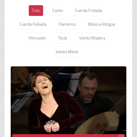
Todo
Canto
Cuerda Frotada
Cuerda Pulsada
Flamenco
Música Antigua
Percusión
Tecla
Viento Madera
Viento Metal