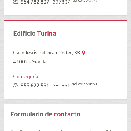
red corporativa
954 782 807
|
327807
Edificio
Turina
Calle Jesús del Gran Poder, 38
41002 - Sevilla
Conserjería
red corporativa
955 622 561
|
380561
Formulario de
contacto