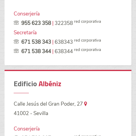
Conserjería
red corporativa
955 623 358
|
322358
Secretaría
red corporativa
671 538 343
|
638343
red corporativa
671 538 344
|
638344
Edificio
Albéniz
Calle Jesús del Gran Poder, 27
41002 - Sevilla
Conserjería