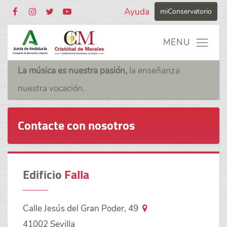
Ayuda
miConservatorio
La música es nuestra pasión,
la enseñanza
nuestra vocación.
Contacte con nosotros
Edificio
Falla
Calle Jesús del Gran Poder, 49
41002 Sevilla