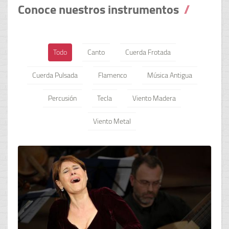
Conoce nuestros instrumentos
Todo
Canto
Cuerda Frotada
Cuerda Pulsada
Flamenco
Música Antigua
Percusión
Tecla
Viento Madera
Viento Metal