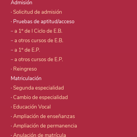
Admisión
·
Solicitud de admisión
· Pruebas de aptitud/acceso
··
a 1º de I Ciclo de E.B.
··
a otros cursos de E.B.
··
a 1º de E.P.
··
a otros cursos de E.P.
·
Reingreso
Matriculación
·
Segunda especialidad
·
Cambio de especialidad
·
Educación Vocal
·
Ampliación de enseñanzas
·
Ampliación de permanencia
·
Anulación de matrícula