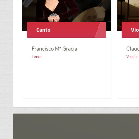
Canto
Vio
Francisco Mª Gracia
Claud
Tenor
Violín