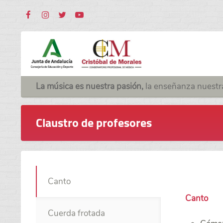
La música es nuestra pasión,
la enseñanza nuestr
Claustro de profesores
Canto
Canto
Cuerda frotada