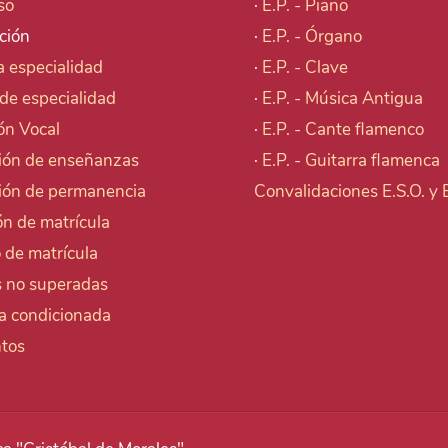
so
·
E.P. - Piano
ción
·
E.P. - Órgano
 especialidad
·
E.P. - Clave
de especialidad
·
E.P. - Música Antigua
ón Vocal
·
E.P. - Cante flamenco
ión de enseñanzas
·
E.P. - Guitarra flamenca
ión de permanencia
Convalidaciones E.S.O. y
n de matrícula
 de matrícula
s no superadas
la condicionada
tos