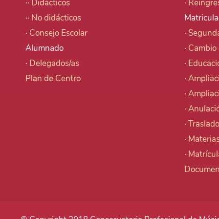
··
Didácticos
·
Reingre
··
No didácticos
Matricula
·
Consejo Escolar
·
Segunda
Alumnado
·
Cambio 
·
Delegados/as
·
Educaci
Plan de Centro
·
Ampliac
·
Ampliac
·
Anulació
·
Traslado
·
Materia
·
Matrícu
Documen