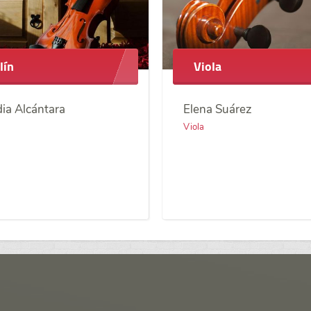
lín
Viola
ia Alcántara
Elena Suárez
Viola