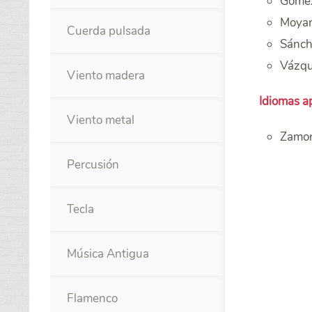
Gómez
Moyan
Cuerda pulsada
Sánch
Vázqu
Viento madera
Idiomas ap
Viento metal
Zamor
Percusión
Tecla
Música Antigua
Flamenco