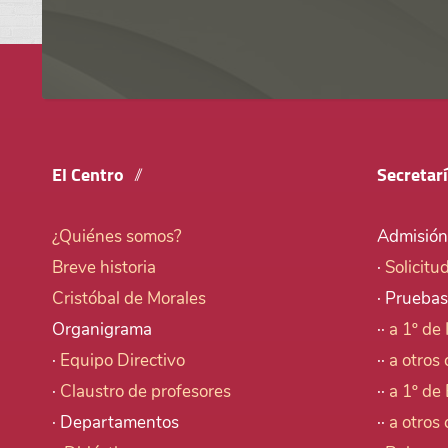
El Centro
Secretar
¿Quiénes somos?
Admisión
Breve historia
·
Solicitu
Cristóbal de Morales
· Pruebas
Organigrama
··
a 1º de 
·
Equipo Directivo
··
a otros 
·
Claustro de profesores
··
a 1º de 
· Departamentos
··
a otros 