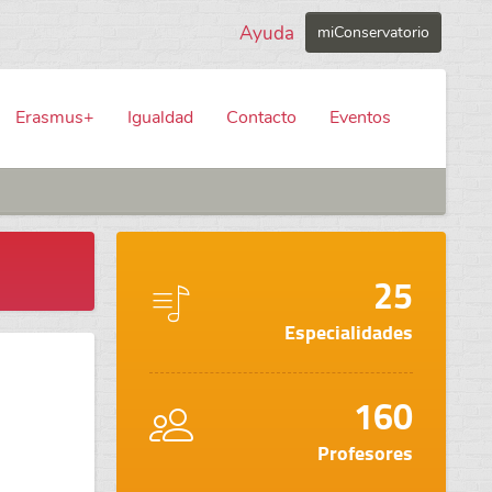
Ayuda
miConservatorio
Erasmus+
Igualdad
Contacto
Eventos
25
Especialidades
160
Profesores