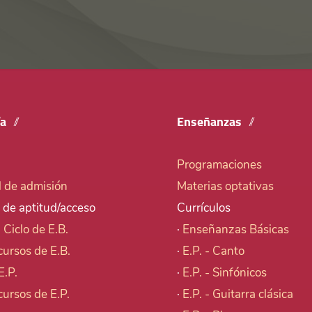
ía
Enseñanzas
Programaciones
d de admisión
Materias optativas
 de aptitud/acceso
Currículos
I Ciclo de E.B.
·
Enseñanzas Básicas
cursos de E.B.
·
E.P. - Canto
E.P.
·
E.P. - Sinfónicos
cursos de E.P.
·
E.P. - Guitarra clásica