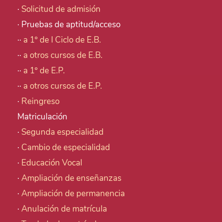
·
Solicitud de admisión
· Pruebas de aptitud/acceso
··
a 1º de I Ciclo de E.B.
··
a otros cursos de E.B.
··
a 1º de E.P.
··
a otros cursos de E.P.
·
Reingreso
Matriculación
·
Segunda especialidad
·
Cambio de especialidad
·
Educación Vocal
·
Ampliación de enseñanzas
·
Ampliación de permanencia
·
Anulación de matrícula