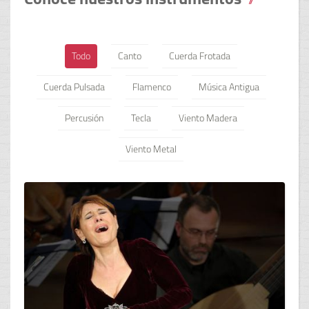
Todo
Canto
Cuerda Frotada
Cuerda Pulsada
Flamenco
Música Antigua
Percusión
Tecla
Viento Madera
Viento Metal