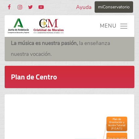
Ayuda
miConservatorio
La música es nuestra pasión,
la enseñanza
nuestra vocación.
Plan de Centro