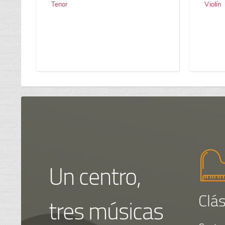
Tenor
Violín
Un centro,
Clás
tres músicas