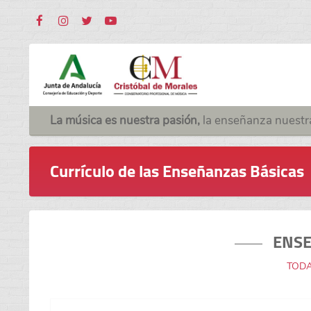
La música es nuestra pasión,
la enseñanza nuestr
Currículo de las Enseñanzas Básicas
ENS
TODA