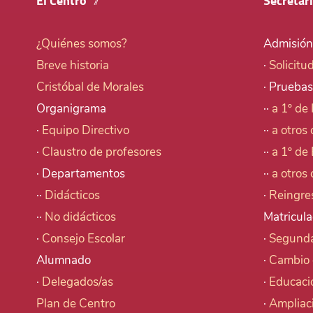
El Centro
Secretar
¿Quiénes somos?
Admisión
Breve historia
·
Solicitu
Cristóbal de Morales
· Pruebas
Organigrama
··
a 1º de 
·
Equipo Directivo
··
a otros 
·
Claustro de profesores
··
a 1º de 
· Departamentos
··
a otros 
··
Didácticos
·
Reingre
··
No didácticos
Matricula
·
Consejo Escolar
·
Segunda
Alumnado
·
Cambio 
·
Delegados/as
·
Educaci
Plan de Centro
·
Ampliac