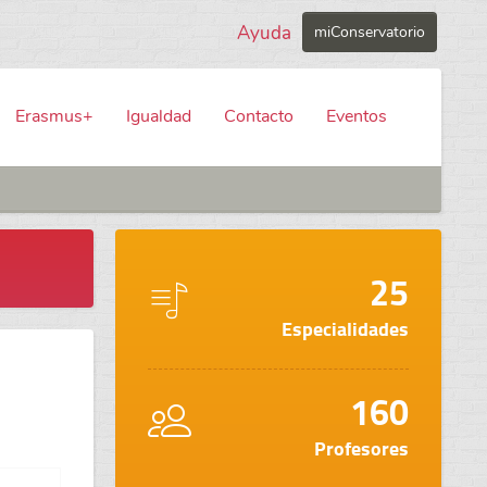
Ayuda
miConservatorio
Erasmus+
Igualdad
Contacto
Eventos
25
Especialidades
160
Profesores