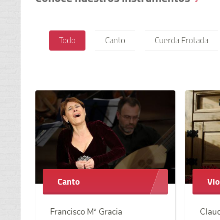
Todo
Canto
Cuerda Frotada
Canto
Vio
Francisco Mª Gracia
Claud