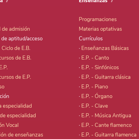
ía
Enseñanzas
Programaciones
d de admisión
Materias optativas
 de aptitud/acceso
Currículos
I Ciclo de E.B.
·
Enseñanzas Básicas
cursos de E.B.
·
E.P. - Canto
E.P.
·
E.P. - Sinfónicos
cursos de E.P.
·
E.P. - Guitarra clásica
so
·
E.P. - Piano
ción
·
E.P. - Órgano
 especialidad
·
E.P. - Clave
de especialidad
·
E.P. - Música Antigua
ón Vocal
·
E.P. - Cante flamenco
ión de enseñanzas
·
E.P. - Guitarra flamenca