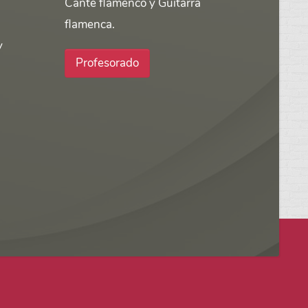
Cante flamenco y Guitarra
flamenca.
y
Profesorado