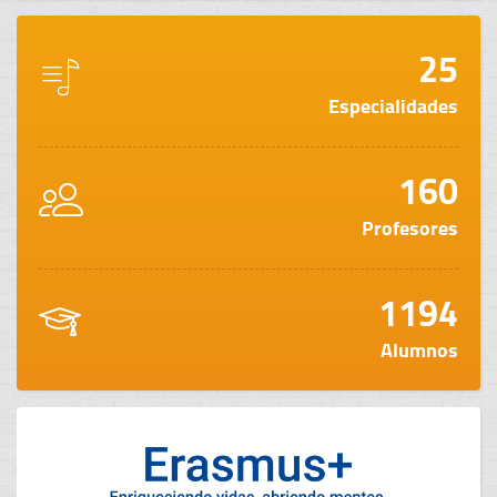
25
Especialidades
160
Profesores
1194
Alumnos