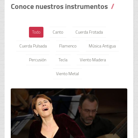
Conoce nuestros instrumentos
Todo
Canto
Cuerda Frotada
Cuerda Pulsada
Flamenco
Música Antigua
Percusión
Tecla
Viento Madera
Viento Metal