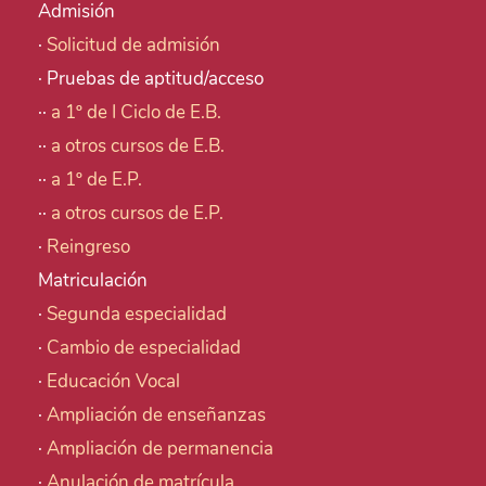
Admisión
·
Solicitud de admisión
· Pruebas de aptitud/acceso
··
a 1º de I Ciclo de E.B.
··
a otros cursos de E.B.
··
a 1º de E.P.
··
a otros cursos de E.P.
·
Reingreso
Matriculación
·
Segunda especialidad
·
Cambio de especialidad
·
Educación Vocal
·
Ampliación de enseñanzas
·
Ampliación de permanencia
·
Anulación de matrícula