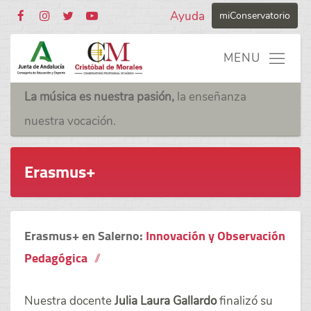
Ayuda
miConservatorio
La música es nuestra pasión,
la enseñanza
nuestra vocación.
Erasmus+
Erasmus+ en Salerno:
Innovación y Observación
Pedagógica
Nuestra docente
Julia Laura Gallardo
finalizó su