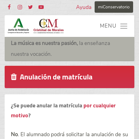
Ayuda
miConservatorio
La música es nuestra pasión,
la enseñanza
nuestra vocación.
Anulación de matrícula
¿Se puede anular la matrícula
por cualquier
motivo
?
No
. El alumnado podrá solicitar la anulación de su