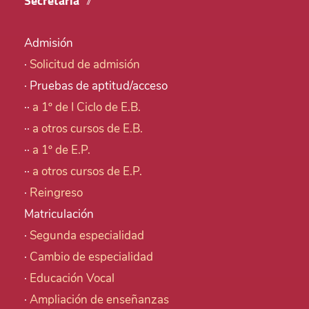
Secretaría
Admisión
·
Solicitud de admisión
· Pruebas de aptitud/acceso
··
a 1º de I Ciclo de E.B.
··
a otros cursos de E.B.
··
a 1º de E.P.
··
a otros cursos de E.P.
·
Reingreso
Matriculación
·
Segunda especialidad
·
Cambio de especialidad
·
Educación Vocal
·
Ampliación de enseñanzas