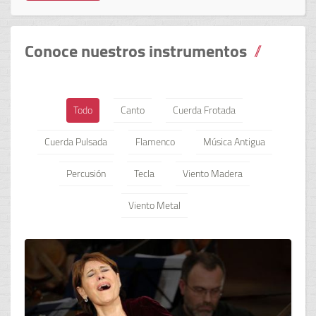
Conoce nuestros instrumentos
Todo
Canto
Cuerda Frotada
Cuerda Pulsada
Flamenco
Música Antigua
Percusión
Tecla
Viento Madera
Viento Metal