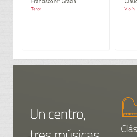
Francisco Mª Gracia
Claud
Tenor
Violín
Un centro,
Clás
tres músicas