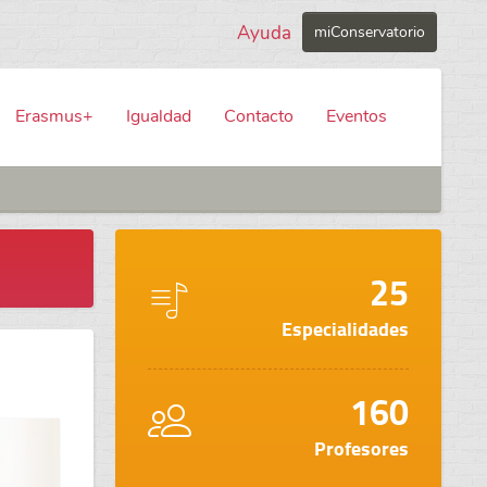
Ayuda
miConservatorio
Erasmus+
Igualdad
Contacto
Eventos
25
Especialidades
160
Profesores