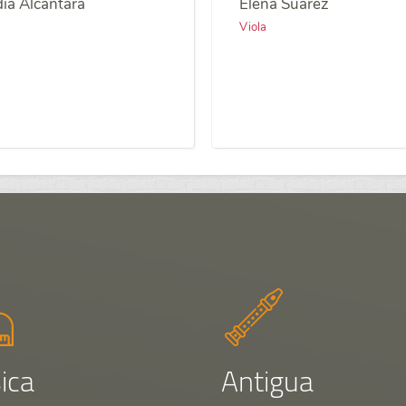
ia Alcántara
Elena Suárez
Viola
ica
Antigua