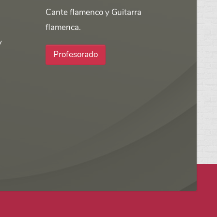
Cante flamenco y Guitarra
flamenca.
y
Profesorado