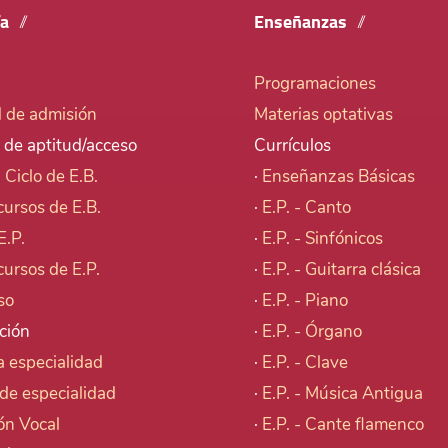
ía
Enseñanzas
Programaciones
d de admisión
Materias optativas
 de aptitud/acceso
Currículos
I Ciclo de E.B.
·
Enseñanzas Básicas
cursos de E.B.
·
E.P. - Canto
E.P.
·
E.P. - Sinfónicos
cursos de E.P.
·
E.P. - Guitarra clásica
so
·
E.P. - Piano
ción
·
E.P. - Órgano
 especialidad
·
E.P. - Clave
de especialidad
·
E.P. - Música Antigua
ón Vocal
·
E.P. - Cante flamenco