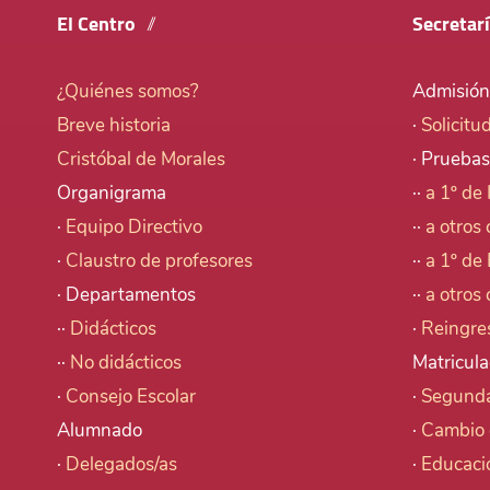
El Centro
Secretar
¿Quiénes somos?
Admisión
Breve historia
·
Solicitu
Cristóbal de Morales
· Pruebas
Organigrama
··
a 1º de 
·
Equipo Directivo
··
a otros 
·
Claustro de profesores
··
a 1º de 
· Departamentos
··
a otros 
··
Didácticos
·
Reingre
··
No didácticos
Matricula
·
Consejo Escolar
·
Segunda
Alumnado
·
Cambio 
·
Delegados/as
·
Educaci