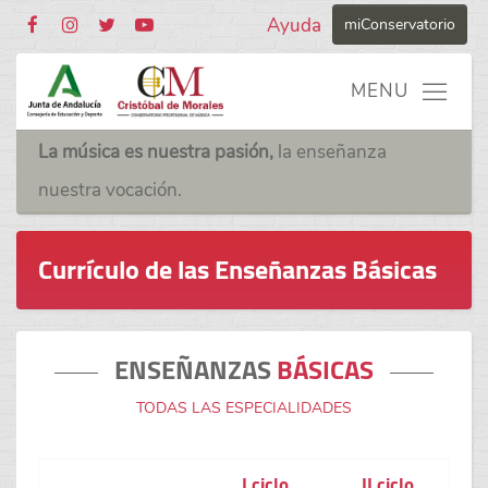
Ayuda
miConservatorio
La música es nuestra pasión,
la enseñanza
nuestra vocación.
Currículo de las Enseñanzas Básicas
ENSEÑANZAS
BÁSICAS
TODAS LAS ESPECIALIDADES
I ciclo
II ciclo