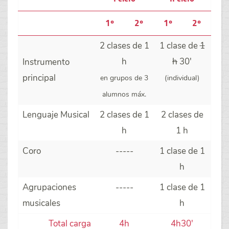
1º
2º
1º
2º
2 clases de 1
1 clase de
1
h
h
30'
Instrumento
principal
en grupos de 3
(individual)
alumnos máx.
Lenguaje Musical
2 clases de 1
2 clases de
h
1 h
Coro
-----
1 clase de 1
h
Agrupaciones
-----
1 clase de 1
musicales
h
Total carga
4h
4h30'