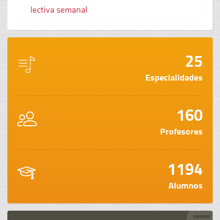
lectiva semanal
25
Especialidades
160
Profesores
1194
Alumnos