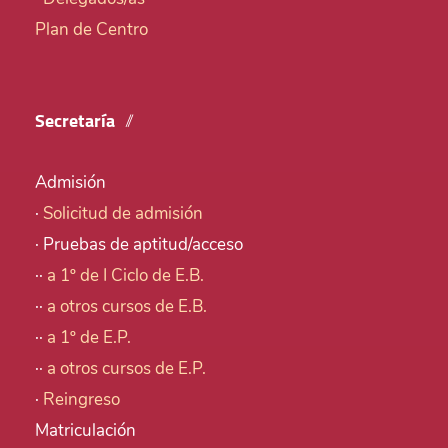
Plan de Centro
Secretaría
Admisión
·
Solicitud de admisión
· Pruebas de aptitud/acceso
··
a 1º de I Ciclo de E.B.
··
a otros cursos de E.B.
··
a 1º de E.P.
··
a otros cursos de E.P.
·
Reingreso
Matriculación