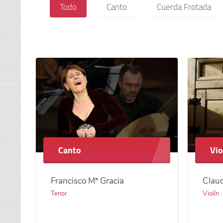
Todo
Canto
Cuerda Frotada
Canto
Vio
Francisco Mª Gracia
Claud
Tenor
Violín