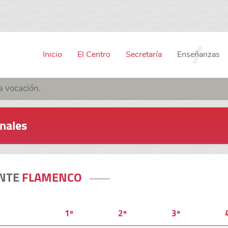
Inicio
El Centro
Secretaría
Enseñanzas
a vocación.
onales
NTE
FLAMENCO
1º
2º
3º