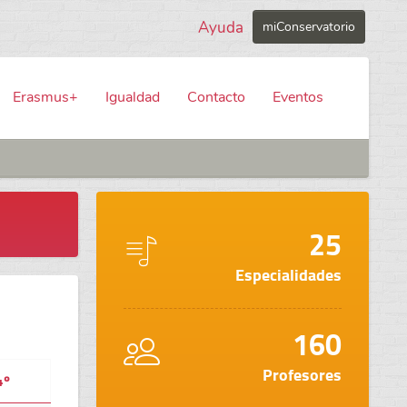
Ayuda
miConservatorio
Erasmus+
Igualdad
Contacto
Eventos
25
Especialidades
160
Profesores
4º