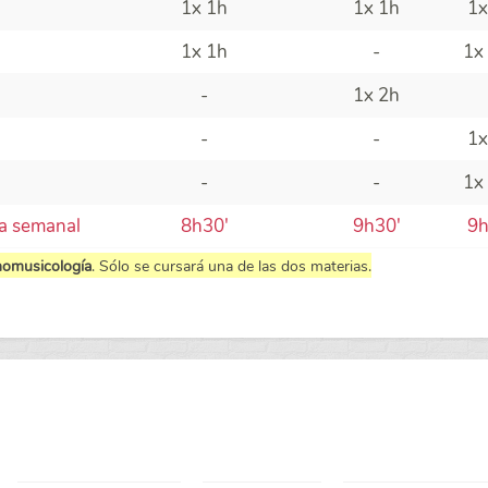
1x 1h
1x 1h
1x
1x 1h
-
1x
-
1x 2h
-
-
1x
-
-
1x
va semanal
8h30'
9h30'
9h
nomusicología
. Sólo se cursará una de las dos materias.