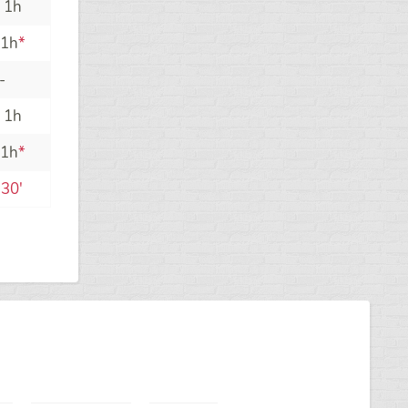
 1h
 1h
*
-
 1h
 1h
*
30'