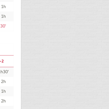
 1h
 1h
30'
-2
1h30'
 2h
 1h
 2h