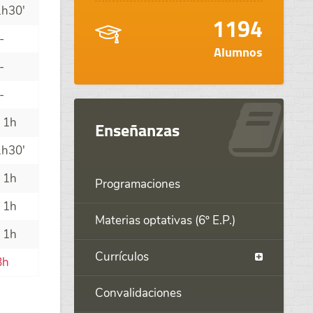
1h30'
1194
-
Alumnos
-
-
 1h
Enseñanzas
1h30'
 1h
Programaciones
 1h
Materias optativas (6º E.P.)
 1h
Currículos
8h
Convalidaciones