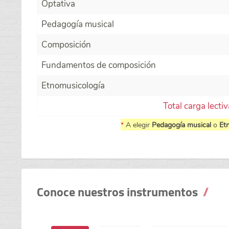
Optativa
Pedagogía musical
Composición
Fundamentos de composición
Etnomusicología
Total carga lecti
*
A elegir
Pedagogía musical
o
Et
Conoce nuestros instrumentos