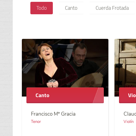
Todo
Canto
Cuerda Frotada
Canto
Vio
Francisco Mª Gracia
Claud
Tenor
Violín