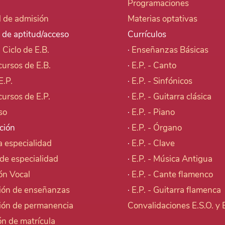
Programaciones
d de admisión
Materias optativas
 de aptitud/acceso
Currículos
I Ciclo de E.B.
·
Enseñanzas Básicas
cursos de E.B.
·
E.P. - Canto
E.P.
·
E.P. - Sinfónicos
cursos de E.P.
·
E.P. - Guitarra clásica
so
·
E.P. - Piano
ción
·
E.P. - Órgano
 especialidad
·
E.P. - Clave
de especialidad
·
E.P. - Música Antigua
ón Vocal
·
E.P. - Cante flamenco
ión de enseñanzas
·
E.P. - Guitarra flamenca
ión de permanencia
Convalidaciones E.S.O. y
n de matrícula