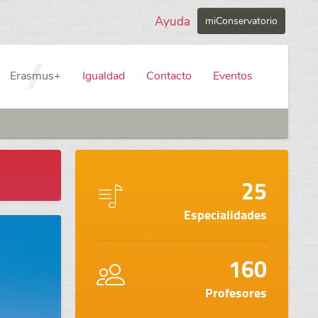
Ayuda
miConservatorio
Erasmus+
Igualdad
Contacto
Eventos
25
Especialidades
160
Profesores