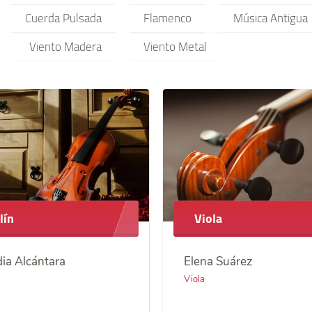
Cuerda Pulsada
Flamenco
Música Antigua
Viento Madera
Viento Metal
lín
Viola
ia Alcántara
Elena Suárez
Viola