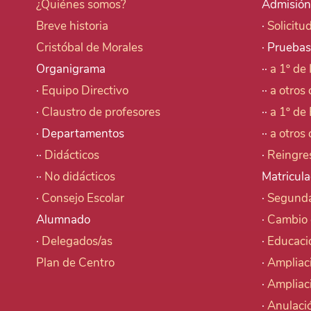
¿Quiénes somos?
Admisión
Breve historia
·
Solicitu
Cristóbal de Morales
· Pruebas
Organigrama
··
a 1º de 
·
Equipo Directivo
··
a otros 
·
Claustro de profesores
··
a 1º de 
· Departamentos
··
a otros 
··
Didácticos
·
Reingre
··
No didácticos
Matricula
·
Consejo Escolar
·
Segunda
Alumnado
·
Cambio 
·
Delegados/as
·
Educaci
Plan de Centro
·
Ampliac
·
Ampliac
·
Anulació