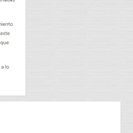
miento
 este
 que
a lo