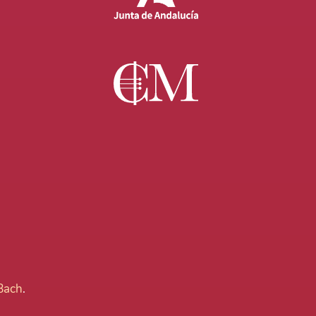
 Bach
.