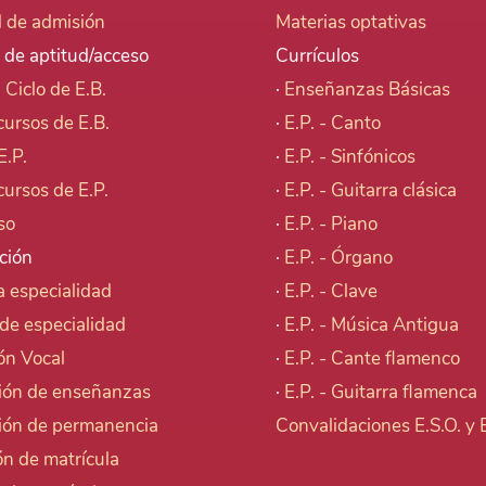
d de admisión
Materias optativas
 de aptitud/acceso
Currículos
I Ciclo de E.B.
·
Enseñanzas Básicas
cursos de E.B.
·
E.P. - Canto
E.P.
·
E.P. - Sinfónicos
cursos de E.P.
·
E.P. - Guitarra clásica
so
·
E.P. - Piano
ción
·
E.P. - Órgano
 especialidad
·
E.P. - Clave
de especialidad
·
E.P. - Música Antigua
ón Vocal
·
E.P. - Cante flamenco
ión de enseñanzas
·
E.P. - Guitarra flamenca
ión de permanencia
Convalidaciones E.S.O. y
n de matrícula