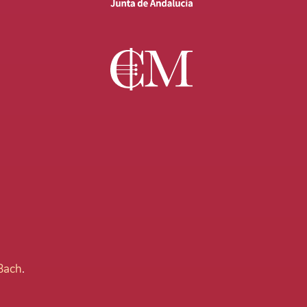
 Bach
.