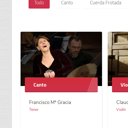
Todo
Canto
Cuerda Frotada
Canto
Vio
Francisco Mª Gracia
Claud
Tenor
Violín