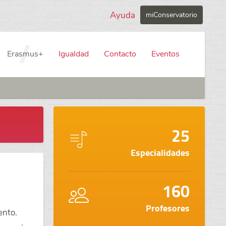
Ayuda
miConservatorio
Erasmus+
Igualdad
Contacto
Eventos
25
Especialidades
160
Profesores
ento.