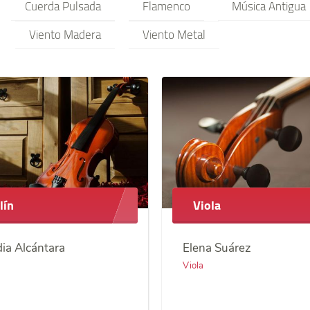
Cuerda Pulsada
Flamenco
Música Antigua
Viento Madera
Viento Metal
lín
Viola
ia Alcántara
Elena Suárez
Viola