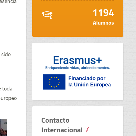
resencia
1194
Alumnos
 sido
y
e toda
 europeo
Contacto
Internacional