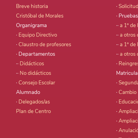
Breve historia
·
Solicitu
Cristóbal de Morales
· Pruebas
Organigrama
··
a 1º de 
·
Equipo Directivo
··
a otros 
·
Claustro de profesores
··
a 1º de 
· Departamentos
··
a otros 
··
Didácticos
·
Reingre
··
No didácticos
Matricula
·
Consejo Escolar
·
Segunda
Alumnado
·
Cambio 
·
Delegados/as
·
Educaci
Plan de Centro
·
Ampliac
·
Ampliac
·
Anulació