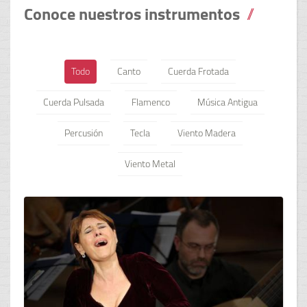
Conoce nuestros instrumentos
Todo
Canto
Cuerda Frotada
Cuerda Pulsada
Flamenco
Música Antigua
Percusión
Tecla
Viento Madera
Viento Metal