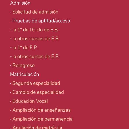
Admisión
·
Solicitud de admisión
· Pruebas de aptitud/acceso
··
a 1º de I Ciclo de E.B.
··
a otros cursos de E.B.
··
a 1º de E.P.
··
a otros cursos de E.P.
·
Reingreso
Matriculación
·
Segunda especialidad
·
Cambio de especialidad
·
Educación Vocal
·
Ampliación de enseñanzas
·
Ampliación de permanencia
·
Anulación de matrícula