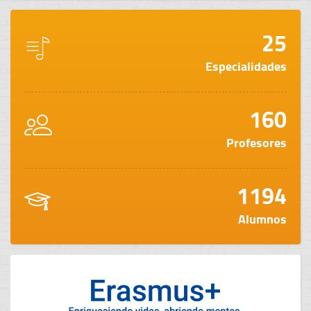
25
Especialidades
160
Profesores
1194
Alumnos