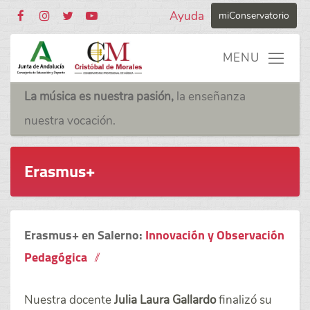
Ayuda
miConservatorio
La música es nuestra pasión,
la enseñanza
nuestra vocación.
Erasmus+
Erasmus+ en Salerno:
Innovación y Observación
Pedagógica
Nuestra docente
Julia Laura Gallardo
finalizó su