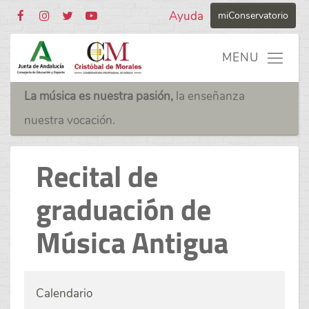
Ayuda
miConservatorio
La música es nuestra pasión,
la enseñanza
nuestra vocación.
Recital de
graduación de
Música Antigua
Calendario