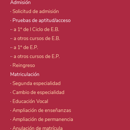
Admisión
·
Solicitud de admisión
· Pruebas de aptitud/acceso
··
a 1º de I Ciclo de E.B.
··
a otros cursos de E.B.
··
a 1º de E.P.
··
a otros cursos de E.P.
·
Reingreso
Matriculación
·
Segunda especialidad
·
Cambio de especialidad
·
Educación Vocal
·
Ampliación de enseñanzas
·
Ampliación de permanencia
·
Anulación de matrícula