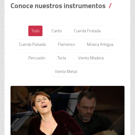
Conoce nuestros instrumentos
Todo
Canto
Cuerda Frotada
Cuerda Pulsada
Flamenco
Música Antigua
Percusión
Tecla
Viento Madera
Viento Metal