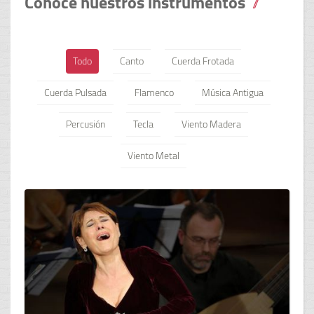
Conoce nuestros instrumentos
Todo
Canto
Cuerda Frotada
Cuerda Pulsada
Flamenco
Música Antigua
Percusión
Tecla
Viento Madera
Viento Metal