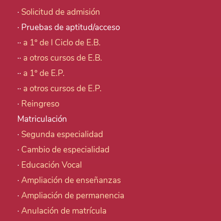
·
Solicitud de admisión
· Pruebas de aptitud/acceso
··
a 1º de I Ciclo de E.B.
··
a otros cursos de E.B.
··
a 1º de E.P.
··
a otros cursos de E.P.
·
Reingreso
Matriculación
·
Segunda especialidad
·
Cambio de especialidad
·
Educación Vocal
·
Ampliación de enseñanzas
·
Ampliación de permanencia
·
Anulación de matrícula