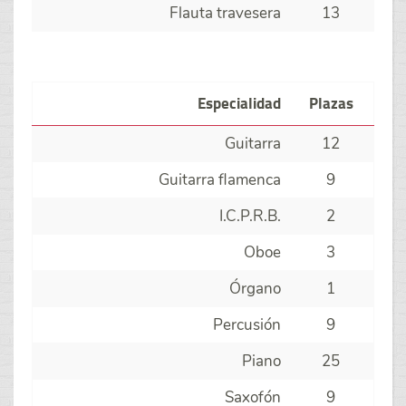
Flauta travesera
13
Especialidad
Plazas
Guitarra
12
Guitarra flamenca
9
I.C.P.R.B.
2
Oboe
3
Órgano
1
Percusión
9
Piano
25
Saxofón
9