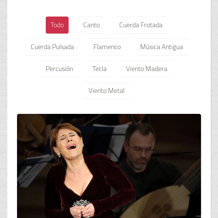
Todo
Canto
Cuerda Frotada
Cuerda Pulsada
Flamenco
Música Antigua
Percusión
Tecla
Viento Madera
Viento Metal