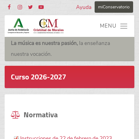
Ayuda
miConservatorio
La música es nuestra pasión,
la enseñanza
nuestra vocación.
Curso 2026-2027
Normativa
Instrucciones de 22 de febrero de 2023