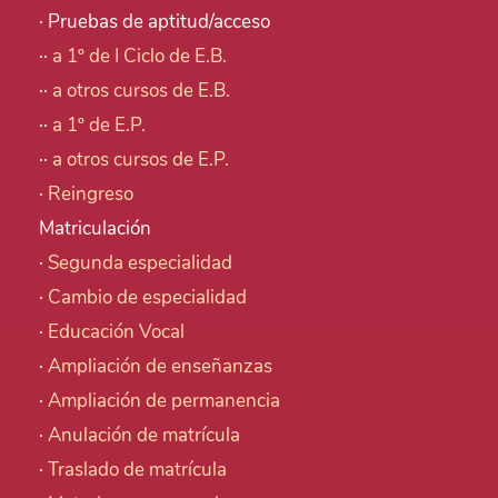
· Pruebas de aptitud/acceso
··
a 1º de I Ciclo de E.B.
··
a otros cursos de E.B.
··
a 1º de E.P.
··
a otros cursos de E.P.
·
Reingreso
Matriculación
·
Segunda especialidad
·
Cambio de especialidad
·
Educación Vocal
·
Ampliación de enseñanzas
·
Ampliación de permanencia
·
Anulación de matrícula
·
Traslado de matrícula