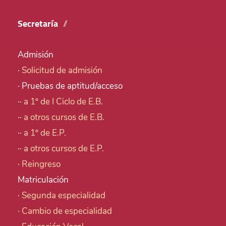
Secretaría
Admisión
·
Solicitud de admisión
· Pruebas de aptitud/acceso
··
a 1º de I Ciclo de E.B.
··
a otros cursos de E.B.
··
a 1º de E.P.
··
a otros cursos de E.P.
·
Reingreso
Matriculación
·
Segunda especialidad
·
Cambio de especialidad