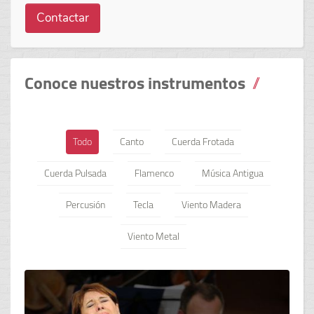
Contactar
Conoce nuestros instrumentos
Todo
Canto
Cuerda Frotada
Cuerda Pulsada
Flamenco
Música Antigua
Percusión
Tecla
Viento Madera
Viento Metal