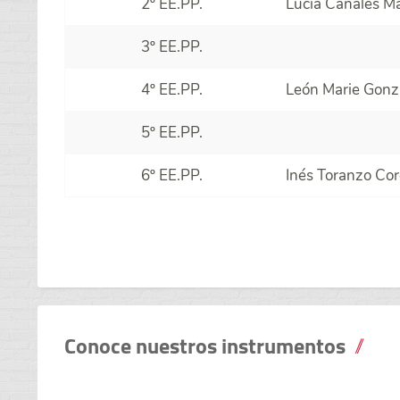
2º EE.PP.
Lucía Canales Ma
3º EE.PP.
4º EE.PP.
León Marie Gonz
5º EE.PP.
6º EE.PP.
Inés Toranzo Co
Conoce nuestros instrumentos