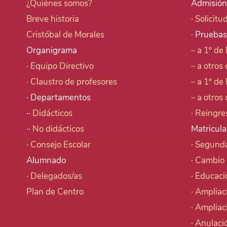
¿Quiénes somos?
Admisión
Breve historia
·
Solicitu
Cristóbal de Morales
· Pruebas
Organigrama
··
a 1º de 
·
Equipo Directivo
··
a otros 
·
Claustro de profesores
··
a 1º de 
· Departamentos
··
a otros 
··
Didácticos
·
Reingre
··
No didácticos
Matricula
·
Consejo Escolar
·
Segunda
Alumnado
·
Cambio 
·
Delegados/as
·
Educaci
Plan de Centro
·
Ampliac
·
Ampliac
·
Anulació