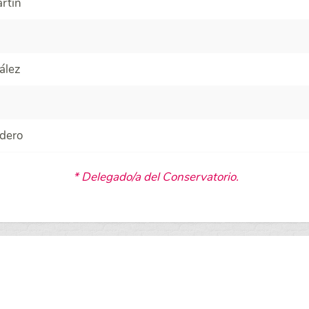
rtín
ález
rdero
* Delegado/a del Conservatorio.