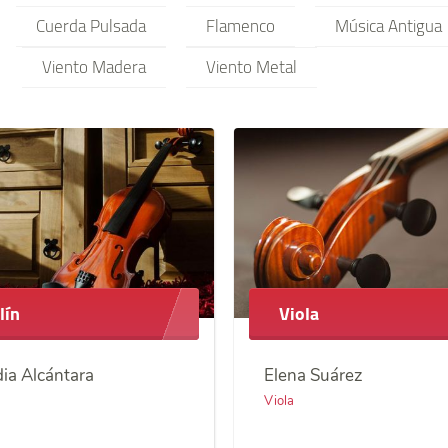
Cuerda Pulsada
Flamenco
Música Antigua
Viento Madera
Viento Metal
lín
Viola
ia Alcántara
Elena Suárez
Viola