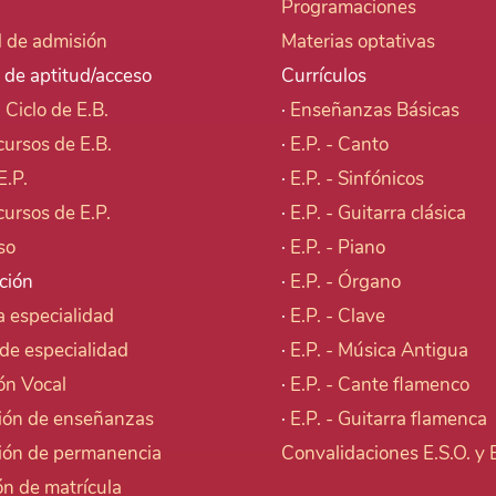
Programaciones
d de admisión
Materias optativas
 de aptitud/acceso
Currículos
I Ciclo de E.B.
·
Enseñanzas Básicas
cursos de E.B.
·
E.P. - Canto
E.P.
·
E.P. - Sinfónicos
cursos de E.P.
·
E.P. - Guitarra clásica
so
·
E.P. - Piano
ción
·
E.P. - Órgano
 especialidad
·
E.P. - Clave
de especialidad
·
E.P. - Música Antigua
ón Vocal
·
E.P. - Cante flamenco
ión de enseñanzas
·
E.P. - Guitarra flamenca
ión de permanencia
Convalidaciones E.S.O. y
n de matrícula