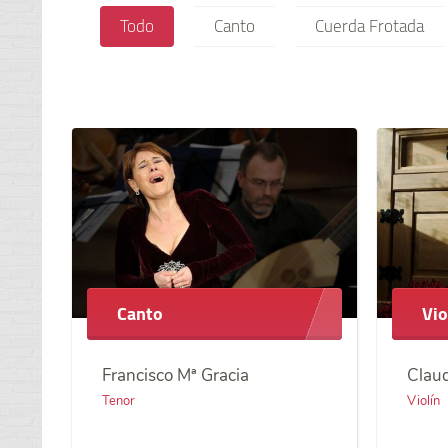
Todo
Canto
Cuerda Frotada
Canto
Vio
Francisco Mª Gracia
Claud
Tenor
Violín