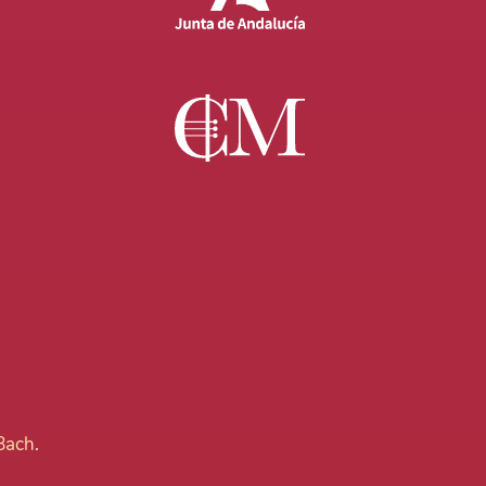
 Bach
.