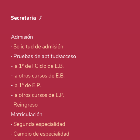
Secretaría
Admisión
·
Solicitud de admisión
· Pruebas de aptitud/acceso
··
a 1º de I Ciclo de E.B.
··
a otros cursos de E.B.
··
a 1º de E.P.
··
a otros cursos de E.P.
·
Reingreso
Matriculación
·
Segunda especialidad
·
Cambio de especialidad