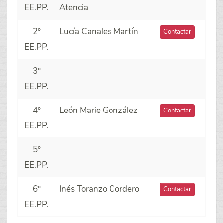
EE.PP.
Atencia
2º
Lucía Canales Martín
Contactar
EE.PP.
3º
EE.PP.
4º
León Marie González
Contactar
EE.PP.
5º
EE.PP.
6º
Inés Toranzo Cordero
Contactar
EE.PP.