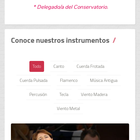
* Delegado/a del Conservatorio.
Conoce nuestros instrumentos
Todo
Canto
Cuerda Frotada
Cuerda Pulsada
Flamenco
Música Antigua
Percusión
Tecla
Viento Madera
Viento Metal