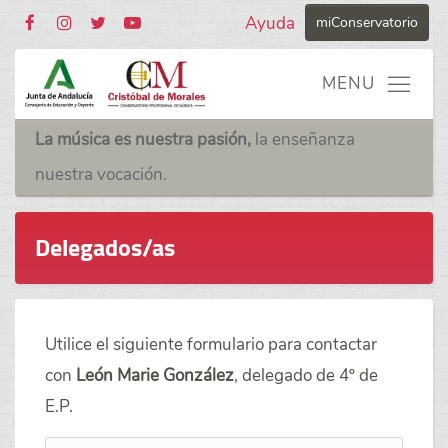
Ayuda
miConservatorio
La música es nuestra pasión,
la enseñanza
nuestra vocación.
Delegados/as
Utilice el siguiente formulario para contactar
con
León Marie González
, delegado de 4º de
E.P.